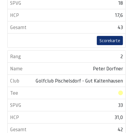
18
17,6
43
Scorekarte
2
Peter Dorfner
Golfclub Pischelsdorf - Gut Kaltenhausen
33
31,0
42