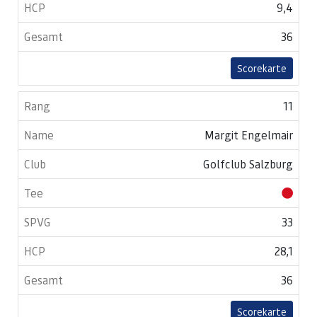
9,4
36
Scorekarte
11
Margit Engelmair
Golfclub Salzburg
33
28,1
36
Scorekarte