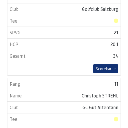
Golfclub Salzburg
21
20,1
34
Scorekarte
11
Christoph STREHL
GC Gut Altentann