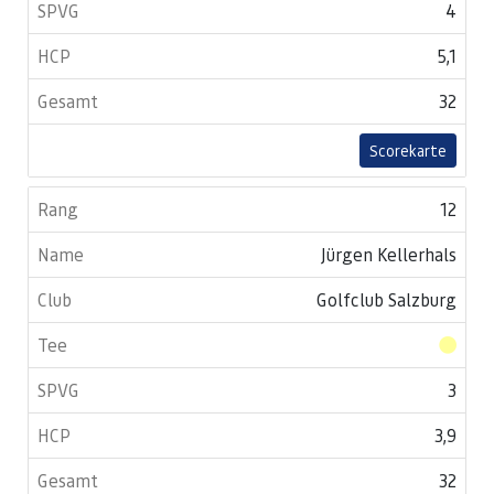
4
5,1
32
Scorekarte
12
Jürgen Kellerhals
Golfclub Salzburg
3
3,9
32