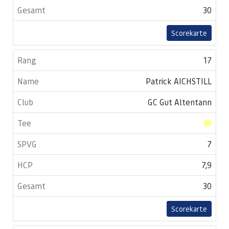
30
Scorekarte
17
Patrick AICHSTILL
GC Gut Altentann
7
7,9
30
Scorekarte