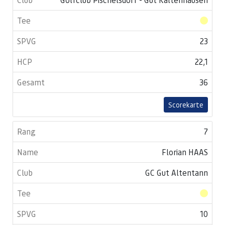
23
22,1
36
Scorekarte
7
Florian HAAS
GC Gut Altentann
10