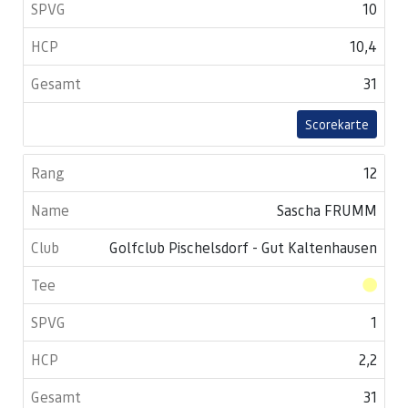
10
10,4
31
Scorekarte
12
Sascha FRUMM
Golfclub Pischelsdorf - Gut Kaltenhausen
1
2,2
31